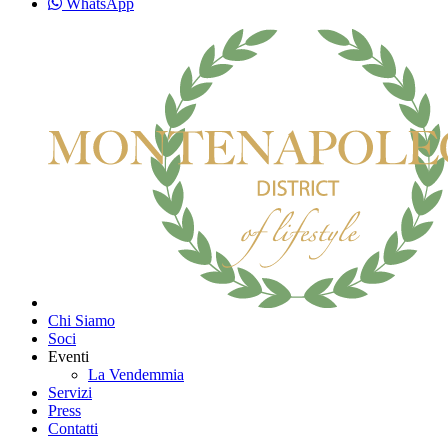
WhatsApp
Chi Siamo
Soci
Eventi
La Vendemmia
Servizi
Press
Contatti