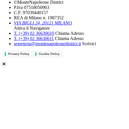
©MonteNapoleone District
P.Iva 07518050963
C.F. 97039440157
REA di Milano n. 1987352
VIA BIGLI 24, 20121 MILANO
Attiva il Navigatore
T. (+39­) 02­ 36630610­
Chiama Adesso
T. (+39­) 02­ 36630611­
Chiama Adesso
segreteria@montenapoleonedistrict.it
Scrivici
Privacy Policy
Cookie Policy