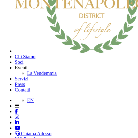
Chi Siamo
Soci
Eventi
La Vendemmia
Servizi
Press
Contatti
EN
Chiama Adesso