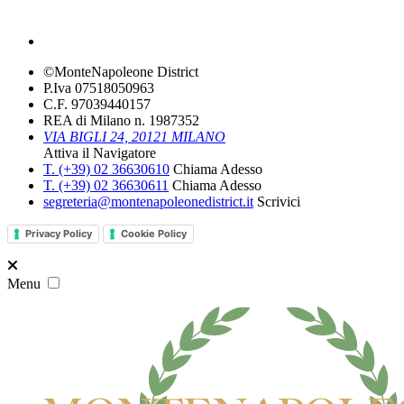
©MonteNapoleone District
P.Iva 07518050963
C.F. 97039440157
REA di Milano n. 1987352
VIA BIGLI 24, 20121 MILANO
Attiva il Navigatore
T. (+39­) 02­ 36630610­
Chiama Adesso
T. (+39­) 02­ 36630611­
Chiama Adesso
segreteria@montenapoleonedistrict.it
Scrivici
Privacy Policy
Cookie Policy
Menu